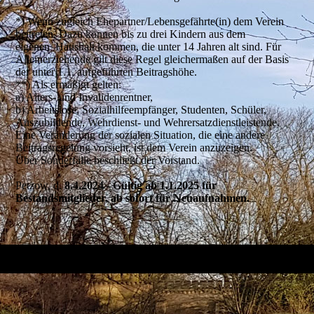
*) Wenn zugleich Ehepartner/Lebensgefährte(in) dem Verein
beitreten. Dazu können bis zu drei Kindern aus dem
eigenen Haushalt kommen, die unter 14 Jahren alt sind. Für
Alleinerziehende gilt diese Regel gleichermaßen auf der Basis
der unter 1.1. aufgeführten Beitragshöhe.
**) Als ermäßigt gelten:
a) Alters- und Invalidenrentner,
b) Arbeitslose, Sozialhilfeempfänger, Studenten, Schüler,
Auszubildende, Wehrdienst- und Wehrersatzdienstleistende.
Eine Veränderung der sozialen Situation, die eine andere
Beitragsregelung vorsieht, ist dem Verein anzuzeigen.
Über Sonderfälle beschließt der Vorstand.
Petzow, d.
8.4.2024 - Gültig ab 1.1.2025 für
Bestandsmitglieder, ab sofort für Neuaufnahmen.