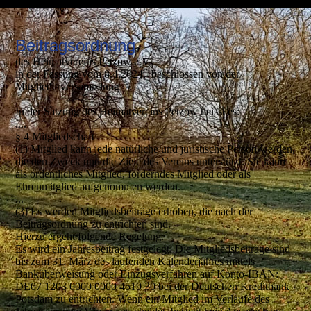
Beitragsordnung
des Heimatvereins Petzow e.V.,
in der Fassung vom 8.4.2024, beschlossen von der
Mitgliederversammlung
In der Satzung des Heimatvereins Petzow heisst es:
....
§ 4 Mitgliedschaft
(1) Mitglied kann jede natürliche und juristische Person werden,
die den Zweck und die Ziele des Vereins unterstützt. Sie kann
als ordentliches Mitglied, förderndes Mitglied oder als
Ehrenmitglied aufgenommen werden.
...
(3) Es werden Mitgliedsbeiträge erhoben, die nach der
Beitragsordnung zu entrichten sind.
Hierzu ergeht folgende Regelung:
Es wird ein Jahresbeitrag festgelegt. Die Mitgliedsbeiträge sind
bis zum 31. März des laufenden Kalenderjahres mittels
Banküberweisung oder Einzugsverfahren auf Konto-IBAN:
DE07 1203 0000 0000 4519 30 bei der Deutschen Kreditbank
Potsdam zu entrichten. Wenn ein Mitglied im Verlaufe des