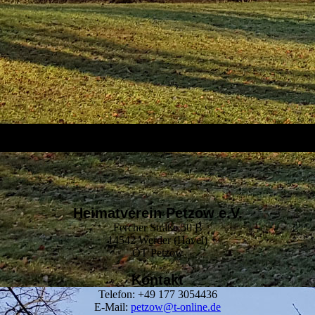
Heimatverein Petzow e.V.
Fercher Straße 50 B
14542 Werder (Havel)
OT Petzow
Kontakt
Telefon: +49 177 3054436
E-Mail:
petzow@t-online.de