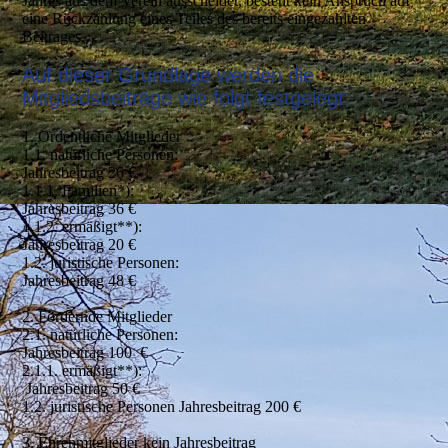
Jahres aus dem Verein ausscheidet, besteht kein Anspruch auf
eine Rückzahlung eines Teiles des bereits eingezahlten
Beitrages.
Auf dieser Grundlage werden die
Mitgliedsbeiträge wie folgt festgelegt:
1. Ordentliche Mitglieder
1.1. natürliche Personen:
Jahresbeitrag 26 €
1.1.1. Familien*):
Jahresbeitrag 36 €
1.1.2. ermäßigt**):
Jahresbeitrag 20 €
1.2. juristische Personen:
Jahresbeitrag 48 €
2. Fördernde Mitglieder
2.1. natürliche Personen:
Jahresbeitrag 100 €
2.1.1. ermäßigt**):
Jahresbeitrag 50 €
1.2. juristische Personen Jahresbeitrag 200 €
3. Ehrenmitglieder kein Jahresbeitrag