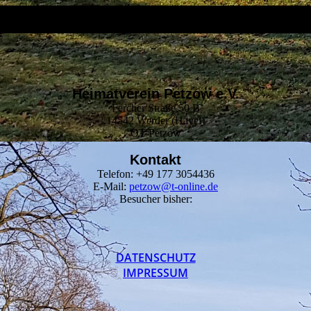
Heimatverein Petzow e.V.
Fercher Straße 50 B
14542 Werder (Havel)
OT Petzow
Kontakt
Telefon: +49 177 3054436
E-Mail:
petzow@t-online.de
Besucher bisher:
DATEN­SCHUTZ
IMPRESSUM